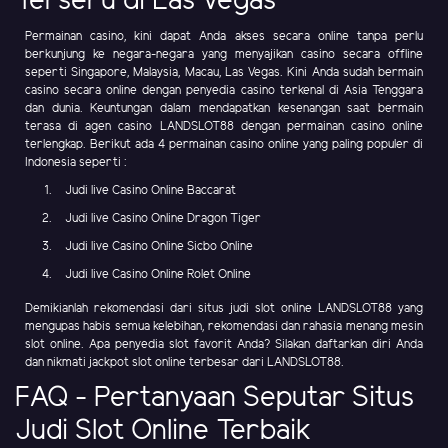
Terseru di Las Vegas
Permainan casino, kini dapat Anda akses secara online tanpa perlu
berkunjung ke negara-negara yang menyajikan casino secara offline
seperti Singapore, Malaysia, Macau, Las Vegas. Kini Anda sudah bermain
casino secara online dengan penyedia casino terkenal di Asia Tenggara
dan dunia. Keuntungan dalam mendapatkan kesenangan saat bermain
terasa di agen casino LANDSLOT88 dengan permainan casino online
terlengkap. Berikut ada 4 permainan casino online yang paling populer di
Indonesia seperti :
Judi live Casino Online Baccarat
Judi live Casino Online Dragon Tiger
Judi live Casino Online Sicbo Online
Judi live Casino Online Rolet Online
Demikianlah rekomendasi dari situs judi slot online LANDSLOT88 yang
mengupas habis semua kelebihan, rekomendasi dan rahasia menang mesin
slot online. Apa penyedia slot favorit Anda? Silakan daftarkan diri Anda
dan nikmati jackpot slot online terbesar dari LANDSLOT88.
FAQ - Pertanyaan Seputar Situs
Judi Slot Online Terbaik