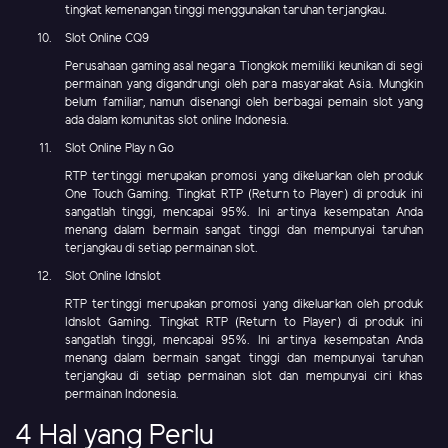
tingkat kemenangan tinggi menggunakan taruhan terjangkau.
Slot Online CQ9
Perusahaan gaming asal negara Tiongkok memiliki keunikan di segi
permainan yang digandrungi oleh para masyarakat Asia. Mungkin
belum familiar, namun disenangi oleh berbagai pemain slot yang
ada dalam komunitas slot online Indonesia.
Slot Online Play n Go
RTP tertinggi merupakan promosi yang dikeluarkan oleh produk
One Touch Gaming. Tingkat RTP (Return to Player) di produk ini
sangatlah tinggi, mencapai 95%. Ini artinya kesempatan Anda
menang dalam bermain sangat tinggi dan mempunyai taruhan
terjangkau di setiap permainan slot.
Slot Online Idnslot
RTP tertinggi merupakan promosi yang dikeluarkan oleh produk
Idnslot Gaming. Tingkat RTP (Return to Player) di produk ini
sangatlah tinggi, mencapai 95%. Ini artinya kesempatan Anda
menang dalam bermain sangat tinggi dan mempunyai taruhan
terjangkau di setiap permainan slot dan mempunyai ciri khas
permainan Indonesia.
4 Hal yang Perlu