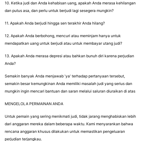
10. Ketika judi dan Anda kehabisan uang, apakah Anda merasa kehilangan
dan putus asa, dan perlu untuk berjudi lagi sesegera mungkin?
11. Apakah Anda berjudi hingga sen terakhir Anda hilang?
12. Apakah Anda berbohong, mencuri atau meminjam hanya untuk
mendapatkan uang untuk berjudi atau untuk membayar utang judi?
13. Apakah Anda merasa depresi atau bahkan bunuh diri karena perjudian
Anda?
Semakin banyak Anda menjawab 'ya' terhadap pertanyaan tersebut,
semakin besar kemungkinan Anda memiliki masalah judi yang serius dan
mungkin ingin mencari bantuan dan saran melalui saluran diuraikan di atas
MENGELOLA PERMAINAN ANDA
Untuk pemain yang sering menikmati judi, tidak jarang menghabiskan lebih
dari anggaran mereka dalam beberapa waktu. Kami menyarankan bahwa
rencana anggaran khusus dilakukan untuk memastikan pengeluaran
perjudian terjangkau.