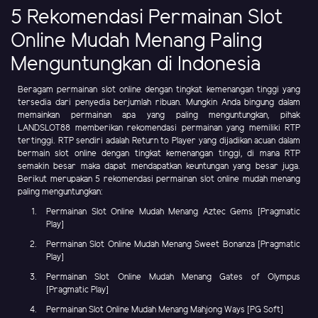
5 Rekomendasi Permainan Slot
Online Mudah Menang Paling
Menguntungkan di Indonesia
Beragam permainan slot online dengan tingkat kemenangan tinggi yang
tersedia dari penyedia berjumlah ribuan. Mungkin Anda bingung dalam
memainkan permainan apa yang paling menguntungkan, pihak
LANDSLOT88 memberikan rekomendasi permainan yang memiliki RTP
tertinggi. RTP sendiri adalah Return to Player yang dijadikan acuan dalam
bermain slot online dengan tingkat kemenangan tinggi, di mana RTP
semakin besar maka dapat mendapatkan keuntungan yang besar juga.
Berikut merupakan 5 rekomendasi permainan slot online mudah menang
paling menguntungkan:
Permainan Slot Online Mudah Menang Aztec Gems [Pragmatic
Play]
Permainan Slot Online Mudah Menang Sweet Bonanza [Pragmatic
Play]
Permainan Slot Online Mudah Menang Gates of Olympus
[Pragmatic Play]
Permainan Slot Online Mudah Menang Mahjong Ways [PG Soft]