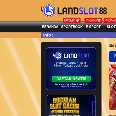
PROMO
PROMO
PROM
BERANDA
SPORTBOOK
E-SPORT
SLOT
SELAMAT DATANG DI LANDSLOT88 | 
Info :
Be