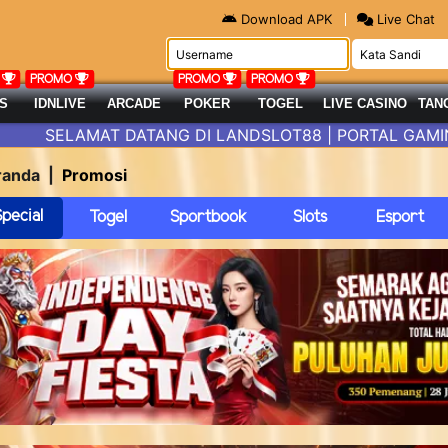
Download APK
Live Chat
O
PROMO
PROMO
PROMO
S
IDNLIVE
ARCADE
POKER
TOGEL
LIVE CASINO
TAN
PORTAL GAMING & KOMUNITAS PLAYER INDONESIA | INDO
randa
Promosi
Special
Togel
Sportbook
Slots
Esport