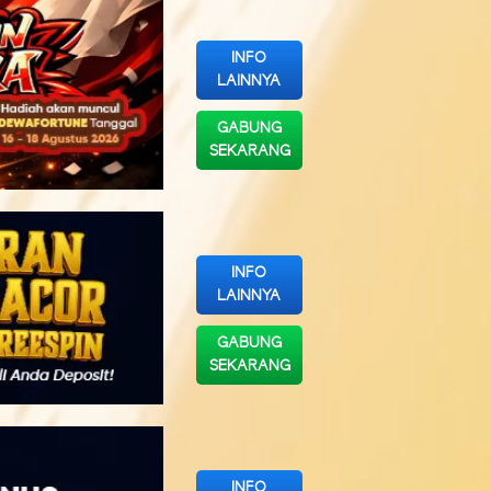
INFO
LAINNYA
GABUNG
SEKARANG
INFO
LAINNYA
GABUNG
SEKARANG
INFO