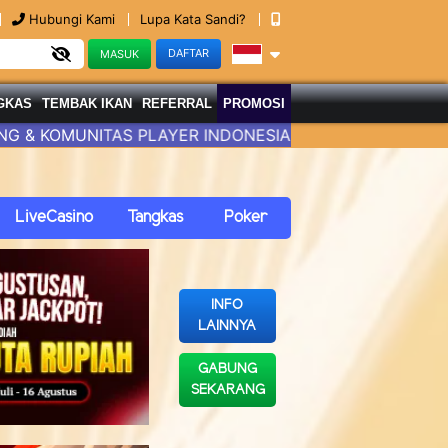
Hubungi Kami
Lupa Kata Sandi?
DAFTAR
GKAS
TEMBAK IKAN
REFERRAL
PROMOSI
NESIA | SLOT | E-SPORT | IDNLIVE | IDN POKER | LI
LiveCasino
Tangkas
Poker
INFO
LAINNYA
GABUNG
SEKARANG